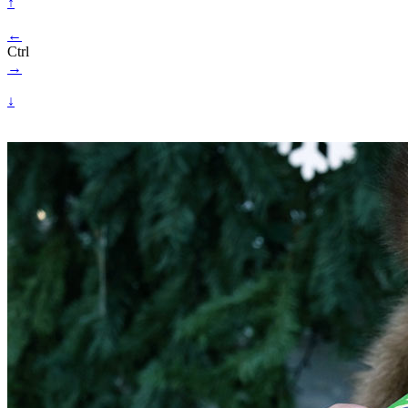
↑
←
Ctrl
→
↓