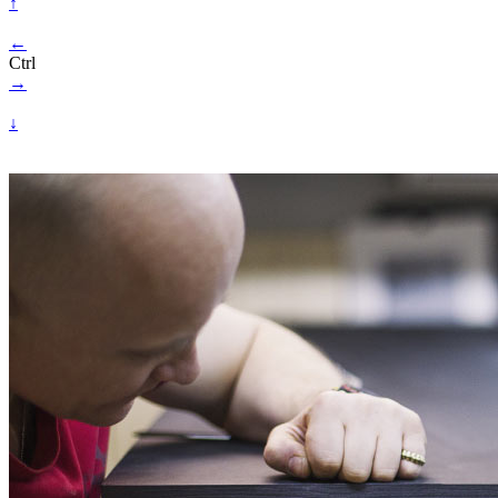
↑
←
Ctrl
→
↓