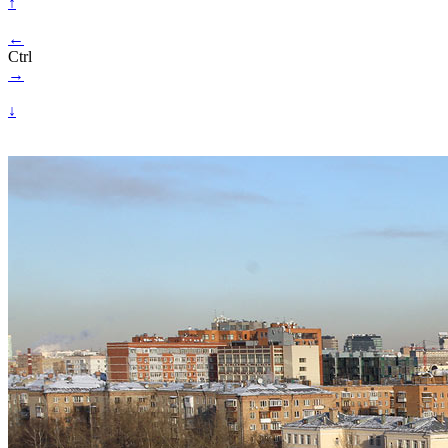
↑
←
Ctrl
→
↓