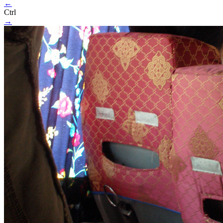
←
Ctrl
→