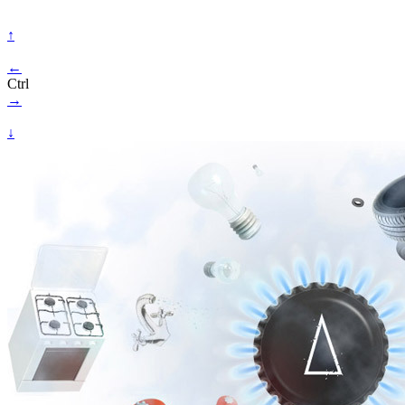
↑
←
Ctrl
→
↓