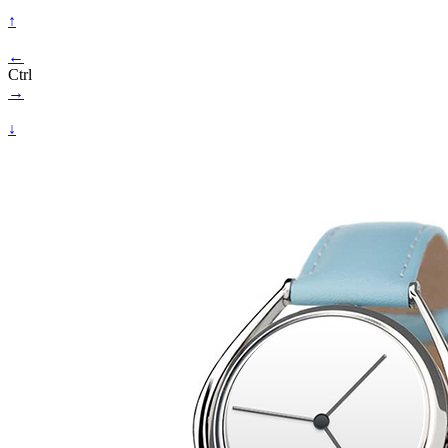
↑
←
Ctrl
→
↓