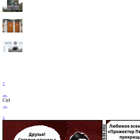
↑
←
Ctrl
→
↓