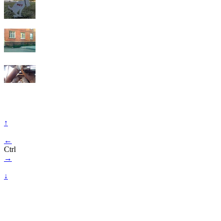
↑
←
Ctrl
→
↓