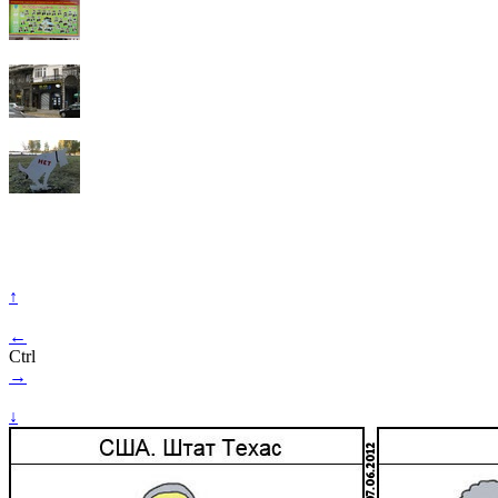
↑
←
Ctrl
→
↓