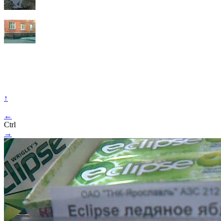
↑
←
Ctrl
→