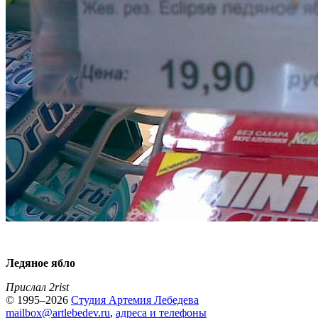
Ледяное ябло
Прислал 2rist
© 1995–2026
Студия Артемия Лебедева
mailbox@artlebedev.ru
,
адреса и телефоны