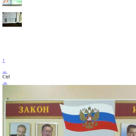
↑
←
Ctrl
→