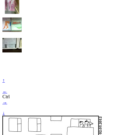
↑
←
Ctrl
→
↓