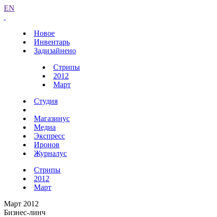
EN
Новое
Инвентарь
Задизайнено
Стрипы
2012
Март
Студия
Магазинус
Медиа
Экспресс
Иронов
Журналус
Стрипы
2012
Март
Март 2012
Бизнес-линч