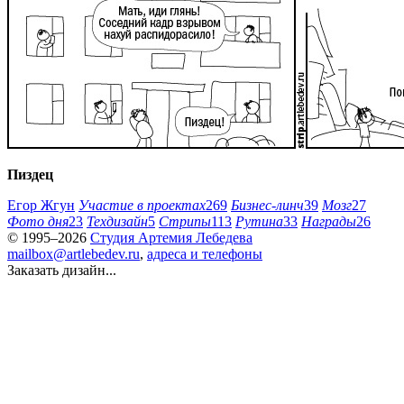
Пиздец
Егор Жгун
Участие в проектах
269
Бизнес-линч
39
Мозг
27
Фото дня
23
Техдизайн
5
Стрипы
113
Рутина
33
Награды
26
© 1995–2026
Студия Артемия Лебедева
mailbox@artlebedev.ru
,
адреса и телефоны
Заказать дизайн...