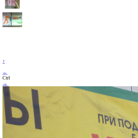
↑
←
Ctrl
→