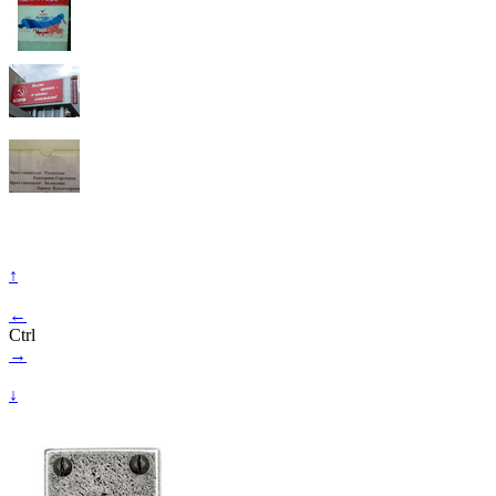
↑
←
Ctrl
→
↓