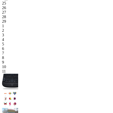
25
26
27
28
29
1
2
3
4
5
6
7
8
9
10
11