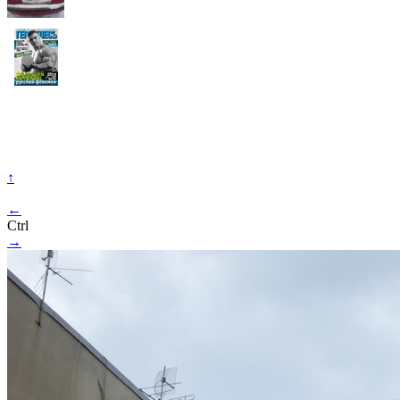
↑
←
Ctrl
→