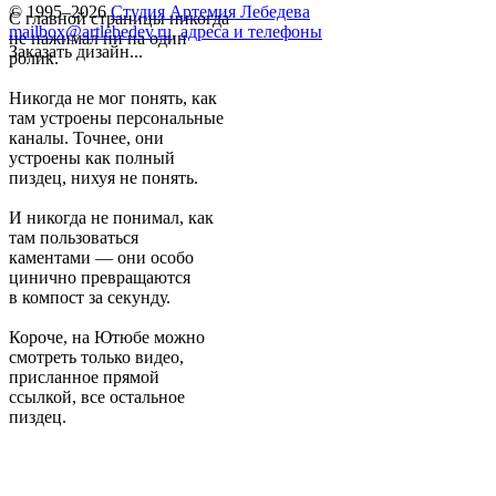
© 1995–2026
Студия Артемия Лебедева
С главной страницы никогда
mailbox@artlebedev.ru
,
адреса и телефоны
не нажимал ни на один
Заказать дизайн...
ролик.
Никогда не мог понять, как
там устроены персональные
каналы. Точнее, они
устроены как полный
пиздец, нихуя не понять.
И никогда не понимал, как
там пользоваться
каментами — они особо
цинично превращаются
в компост за секунду.
Короче, на Ютюбе можно
смотреть только видео,
присланное прямой
ссылкой, все остальное
пиздец.