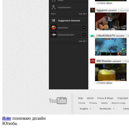
Я не понимаю дизайн
сайт
Ютюба.