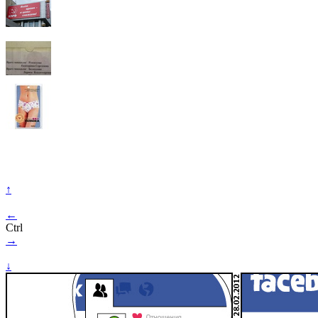
↑
←
Ctrl
→
↓