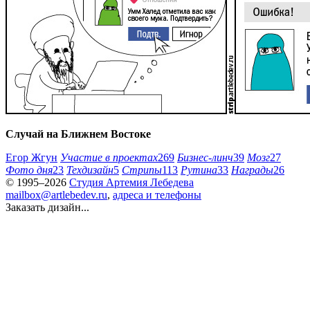
Случай на Ближнем Востоке
Егор Жгун
Участие в проектах
269
Бизнес-линч
39
Мозг
27
Фото дня
23
Техдизайн
5
Стрипы
113
Рутина
33
Награды
26
© 1995–2026
Студия Артемия Лебедева
mailbox@artlebedev.ru
,
адреса и телефоны
Заказать дизайн...