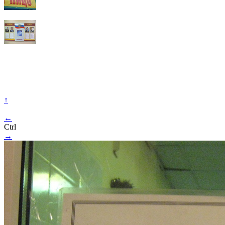
↑
←
Ctrl
→