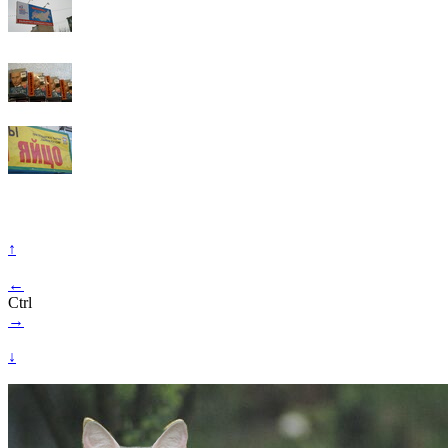
↑
←
Ctrl
→
↓