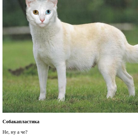
Собакапластика
Не, ну а че?