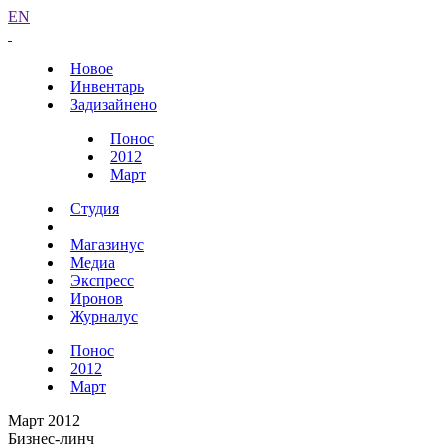
EN
Новое
Инвентарь
Задизайнено
Понос
2012
Март
Студия
Магазинус
Медиа
Экспресс
Иронов
Журналус
Понос
2012
Март
Март 2012
Бизнес-линч