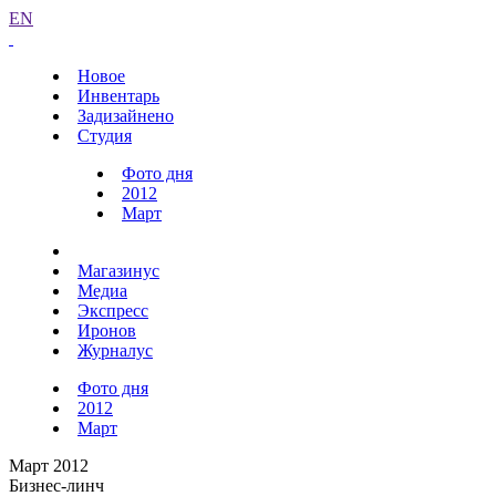
EN
Новое
Инвентарь
Задизайнено
Студия
Фото дня
2012
Март
Магазинус
Медиа
Экспресс
Иронов
Журналус
Фото дня
2012
Март
Март 2012
Бизнес-линч