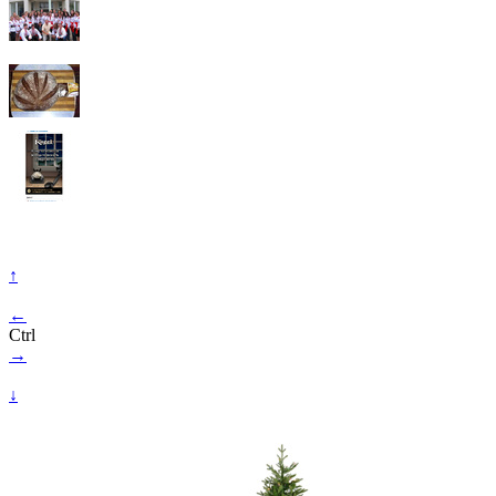
↑
←
Ctrl
→
↓