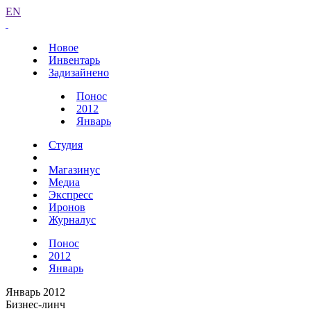
EN
Новое
Инвентарь
Задизайнено
Понос
2012
Январь
Студия
Магазинус
Медиа
Экспресс
Иронов
Журналус
Понос
2012
Январь
Январь 2012
Бизнес-линч