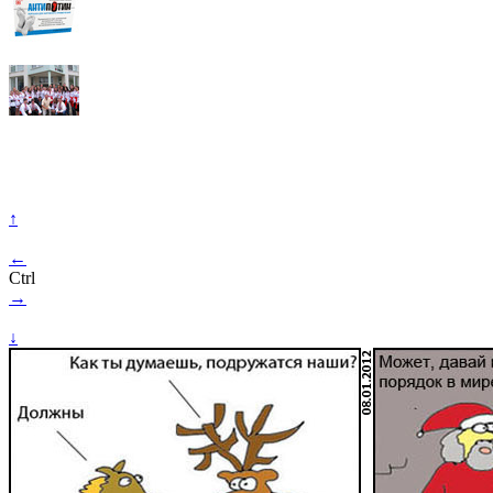
↑
←
Ctrl
→
↓