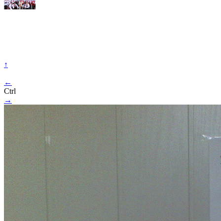
↑
←
Ctrl
→