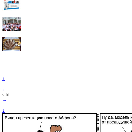
↑
←
Ctrl
→
↓