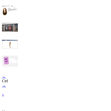
←
Ctrl
→
↓