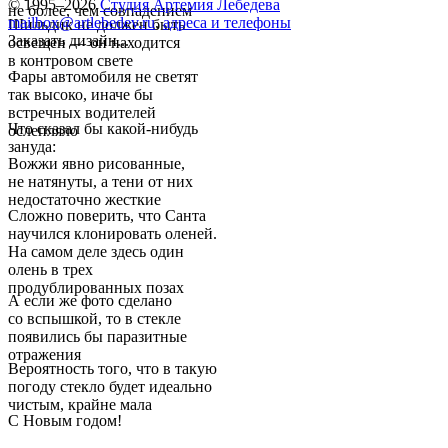
© 1995–2026
Студия Артемия Лебедева
не более, чем совпадением
mailbox@artlebedev.ru
,
адреса и телефоны
Шильдик не должен быть
Заказать дизайн...
освещен — он находится
в контровом свете
Фары автомобиля не светят
так высоко, иначе бы
встречных водителей
Что сказал бы какой-нибудь
ослепляло
зануда:
Вожжи явно рисованные,
не натянуты, а тени от них
недостаточно жесткие
Сложно поверить, что Санта
научился клонировать оленей.
На самом деле здесь один
олень в трех
продублированных позах
А если же фото сделано
со вспышкой, то в стекле
появились бы паразитные
отражения
Вероятность того, что в такую
погоду стекло будет идеально
чистым, крайне мала
С Новым годом!