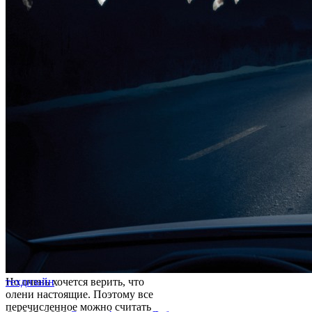
Но очень хочется верить, что
техдизайн
олени настоящие. Поэтому все
перечисленное можно считать