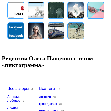
Рецензии Олега Пащенко с тегом
«пиктограмма»
Все авторы
Все теги
3
171
Артемий
логотип
18
Лебедев
1
графдизайн
28
Людвиг
иллюстрация