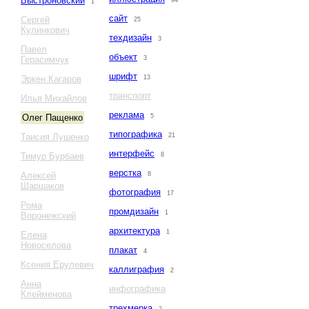
Быстроновский
94
1
сайт
Сергей
25
Кулинкович
техдизайн
3
Павел
объект
Герасимчук
3
шрифт
Эркен Кагаров
13
транспорт
Илья Михайлов
реклама
Олег Пащенко
5
типографика
Таисия Лушенко
21
интерфейс
Тимур Бурбаев
8
верстка
Алексей
8
Шаршаков
фотография
17
Рома
промдизайн
1
Воронежский
архитектура
1
Елена
Новоселова
плакат
4
Ксения Ерулевич
каллиграфия
2
Анна
инфографика
Клейменова
трехмерка