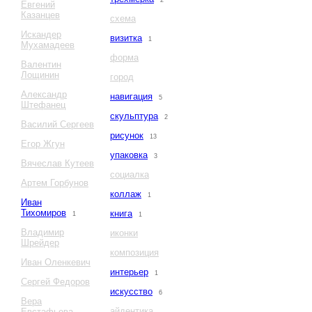
2
Евгений
Казанцев
схема
Искандер
визитка
1
Мухамадеев
форма
Валентин
Лощинин
город
Александр
навигация
5
Штефанец
скульптура
2
Василий Сергеев
рисунок
13
Егор Жгун
упаковка
3
Вячеслав Кутеев
социалка
Артем Горбунов
коллаж
1
Иван
Тихомиров
книга
1
1
Владимир
иконки
Шрейдер
композиция
Иван Оленкевич
интерьер
1
Сергей Федоров
искусство
6
Вера
айдентика
Евстафьева