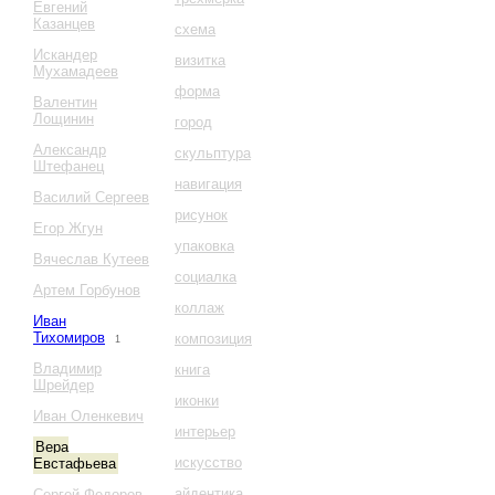
Евгений
Казанцев
схема
Искандер
визитка
Мухамадеев
форма
Валентин
Лощинин
город
Александр
скульптура
Штефанец
навигация
Василий Сергеев
рисунок
Егор Жгун
упаковка
Вячеслав Кутеев
социалка
Артем Горбунов
коллаж
Иван
Тихомиров
композиция
1
Владимир
книга
Шрейдер
иконки
Иван Оленкевич
интерьер
Вера
искусство
Евстафьева
айдентика
Сергей Федоров