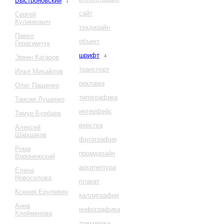
Быстроновский
1
сайт
Сергей
Кулинкович
техдизайн
Павел
объект
Герасимчук
шрифт
Эркен Кагаров
4
транспорт
Илья Михайлов
реклама
Олег Пащенко
типографика
Таисия Лушенко
интерфейс
Тимур Бурбаев
верстка
Алексей
Шаршаков
фотография
Рома
промдизайн
Воронежский
архитектура
Елена
Новоселова
плакат
Ксения Ерулевич
каллиграфия
Анна
инфографика
Клейменова
трехмерка