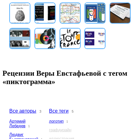
Рецензии Веры Евстафьевой с тегом
«пиктограмма»
Все авторы
Все теги
3
5
Артемий
логотип
1
Лебедев
1
графдизайн
Людвиг
иллюстрация