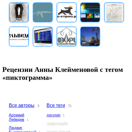
Рецензии Анны Клейменовой с тегом
«пиктограмма»
Все авторы
Все теги
3
71
Артемий
логотип
1
Лебедев
1
графдизайн
Людвиг
иллюстрация