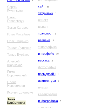
Быстроновский
1
сайт
Сергей
38
Кулинкович
техдизайн
1
Павел
объект
Герасимчук
шрифт
Эркен Кагаров
транспорт
Илья Михайлов
5
реклама
Олег Пащенко
3
типографика
Таисия Лушенко
интерфейс
Тимур Бурбаев
49
верстка
Алексей
2
Шаршаков
фотография
Рома
промдизайн
1
Воронежский
архитектура
1
Елена
Новоселова
плакат
Ксения Ерулевич
каллиграфия
Анна
инфографика
5
Клейменова
трехмерка