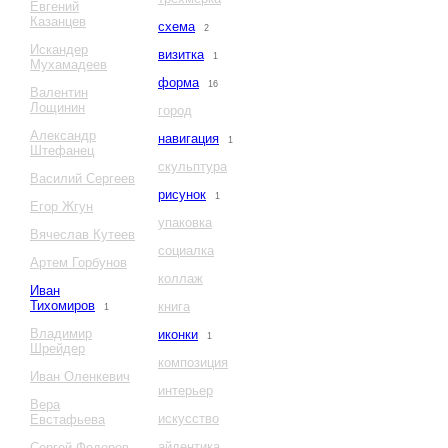
Евгений
Казанцев
схема
2
Искандер
визитка
1
Мухамадеев
форма
16
Валентин
Лощинин
город
Александр
навигация
1
Штефанец
скульптура
Василий Сергеев
рисунок
1
Егор Жгун
упаковка
Вячеслав Кутеев
социалка
Артем Горбунов
коллаж
Иван
Тихомиров
книга
1
Владимир
иконки
1
Шрейдер
композиция
Иван Оленкевич
интерьер
Вера
искусство
Евстафьева
айдентика
Сергей Федоров