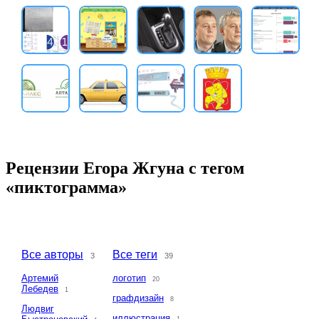
Рецензии Егора Жгуна с тегом
«пиктограмма»
Все авторы
Все теги
3
39
Артемий
логотип
20
Лебедев
1
графдизайн
8
Людвиг
иллюстрация