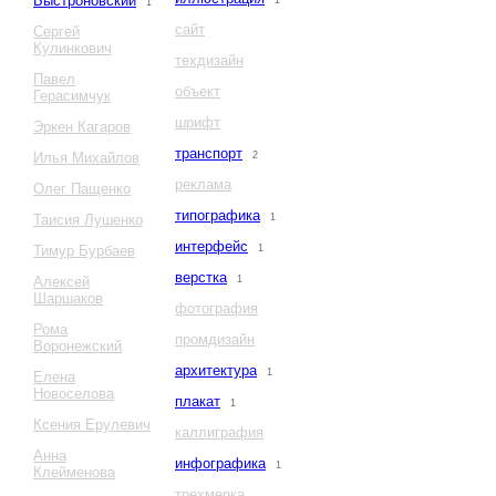
Быстроновский
1
1
сайт
Сергей
Кулинкович
техдизайн
Павел
объект
Герасимчук
шрифт
Эркен Кагаров
транспорт
Илья Михайлов
2
реклама
Олег Пащенко
типографика
Таисия Лушенко
1
интерфейс
Тимур Бурбаев
1
верстка
Алексей
1
Шаршаков
фотография
Рома
промдизайн
Воронежский
архитектура
1
Елена
Новоселова
плакат
1
Ксения Ерулевич
каллиграфия
Анна
инфографика
1
Клейменова
трехмерка