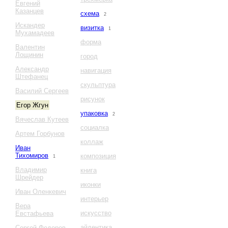
Евгений
Казанцев
схема
2
Искандер
визитка
1
Мухамадеев
форма
Валентин
Лощинин
город
Александр
навигация
Штефанец
скульптура
Василий Сергеев
рисунок
Егор Жгун
упаковка
2
Вячеслав Кутеев
социалка
Артем Горбунов
коллаж
Иван
Тихомиров
композиция
1
Владимир
книга
Шрейдер
иконки
Иван Оленкевич
интерьер
Вера
искусство
Евстафьева
айдентика
Сергей Федоров