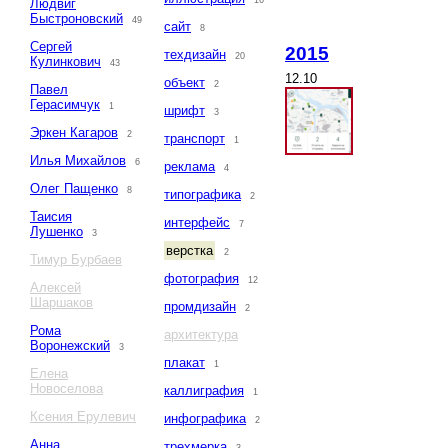
16
Людвиг
Быстроновский
49
сайт
8
Сергей
2015
техдизайн
20
Кулинкович
43
12.10
объект
2
Павел
Герасимчук
1
шрифт
3
Эркен Кагаров
2
транспорт
1
Илья Михайлов
6
реклама
4
Олег Пащенко
8
типографика
2
Таисия
интерфейс
7
Лушенко
3
верстка
2
Тимур Бурбаев
фотография
12
Алексей
Шаршаков
промдизайн
2
Рома
архитектура
Воронежский
3
плакат
1
Елена
Новоселова
каллиграфия
1
Ксения Ерулевич
инфографика
2
Анна
трехмерка