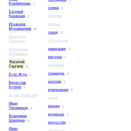
3
Клейменова
2
схема
3
Евгений
Казанцев
визитка
2
Искандер
форма
Мухамадеев
47
город
1
Валентин
скульптура
Лощинин
навигация
Александр
1
Штефанец
рисунок
1
Василий
упаковка
Сергеев
2
социалка
Егор Жгун
3
1
коллаж
Вячеслав
1
Кутеев
1
композиция
5
Артем Горбунов
книга
Иван
иконки
1
Тихомиров
2
интерьер
1
Владимир
Шрейдер
1
искусство
1
Иван
айдентика