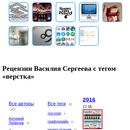
Рецензии Василия Сергеева с тегом
«верстка»
2016
Все авторы
Все теги
41
17.05
207
логотип
4
Артемий
графдизайн
12
Лебедев
30
иллюстрация