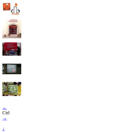
←
Ctrl
→
↓