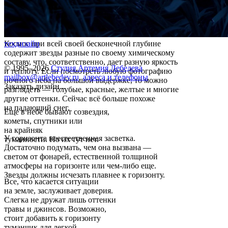
Космос при всей своей бесконечной глубине
техдизайн
содержит звезды разные по своему химическому
составу, что, соответственно, дает разную яркость
© 1995–2026
Студия Артемия Лебедева
и теплоту. Если посмотреть любую фотографию
mailbox@artlebedev.ru
,
адреса и телефоны
ночного неба на большой выдержке, то можно
Заказать дизайн...
разглядеть — голубые, красные, желтые и многие
другие оттенки. Сейчас всё больше похоже
на падающий снег.
Еще в небе бывают созвездия,
кометы, спутники или
на крайняк
У горизонта неестественная засветка.
туманности. Но их тут нет.
Достаточно подумать, чем она вызвана —
светом от фонарей, естественной толщиной
атмосферы на горизонте или чем-либо еще.
Звезды должны исчезать плавнее к горизонту.
Все, что касается ситуации
на земле, заслуживает доверия.
Слегка не дружат лишь оттенки
травы и джинсов. Возможно,
стоит добавить к горизонту
туманчик для легкой