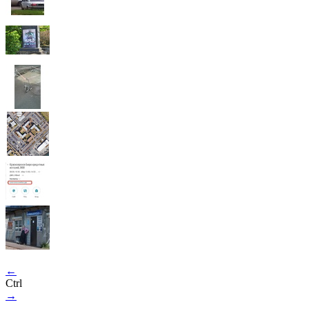
←
Ctrl
→