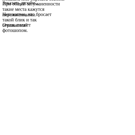
Заказать дизайн...
При общей затуманенности
такие места кажутся
Непонятно, что бросает
пережженными.
такой блик и так
Очень пахнет
отражается?
фотошопом.