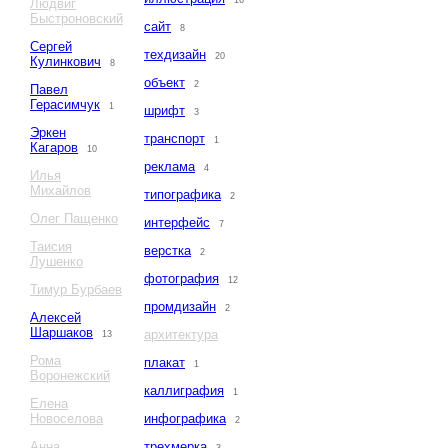
16
Людвиг
Быстроновский
сайт
8
Сергей
техдизайн
20
Кулинкович
8
объект
2
Павел
Герасимчук
1
шрифт
3
Эркен
транспорт
1
Кагаров
10
реклама
4
Илья
Михайлов
типографика
2
Олег Пащенко
интерфейс
7
Таисия
верстка
2
Лушенко
фотография
12
Тимур Бурбаев
промдизайн
2
Алексей
Шаршаков
архитектура
13
Рома
плакат
1
Воронежский
каллиграфия
1
Елена
Новоселова
инфографика
2
Анна
трехмерка