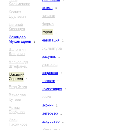
3
Клейменова
схема
3
Ксения
визитка
Ерулевич
форма
Евгений
Казанцев
город
1
Искандер
навигация
Мухамадеев
1
1
скульптура
Валентин
Лощинин
рисунок
1
Александр
упаковка
Штефанец
социалка
3
Василий
Сергеев
1
коллаж
1
Егор Жгун
композиция
5
Вячеслав
книга
Кутеев
иконки
1
Артем
Горбунов
интерьер
1
Иван
искусство
1
Тихомиров
айдентика