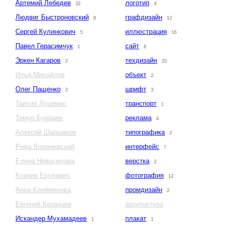
Артемий Лебедев
логотип
32
4
Людвиг Быстроновский
графдизайн
8
12
Сергей Кулинкович
иллюстрация
5
16
Павел Герасимчук
сайт
1
8
Эркен Кагаров
техдизайн
2
20
Илья Михайлов
объект
2
Олег Пащенко
шрифт
3
3
Таисия Лушенко
транспорт
1
Тимур Бурбаев
реклама
4
Алексей Шаршаков
типографика
2
Рома Воронежский
интерфейс
7
Елена Новоселова
верстка
2
Ксения Ерулевич
фотография
12
Анна Клейменова
промдизайн
2
Евгений Казанцев
архитектура
Искандер Мухамадеев
плакат
1
1