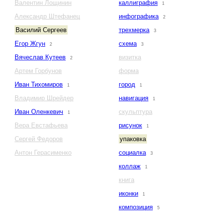
Валентин Лощинин
каллиграфия
1
Александр Штефанец
инфографика
2
Василий Сергеев
трехмерка
3
Егор Жгун
схема
2
3
Вячеслав Кутеев
визитка
2
Артем Горбунов
форма
Иван Тихомиров
город
1
1
Владимир Шрейдер
навигация
1
Иван Оленкевич
скульптура
1
Вера Евстафьева
рисунок
1
Сергей Федоров
упаковка
Антон Герасименко
социалка
3
коллаж
1
книга
иконки
1
композиция
5