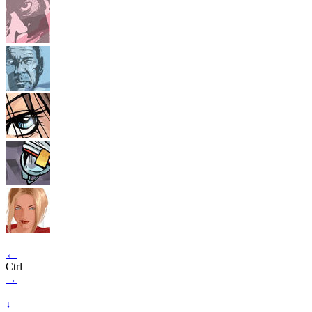
←
Ctrl
→
↓