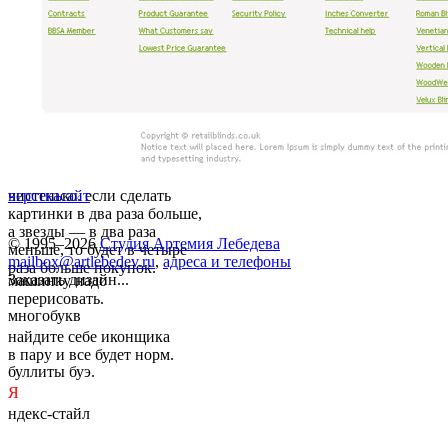
чистенько. если сделать
верстка
сайт
картинки в два раза больше,
а звезды — в два раза
© 1995–2026
Студия Артемия Лебедева
меньше, то будет в четыре
mailbox@artlebedev.ru
,
адреса и телефоны
раза больше покупок.
Заказать дизайн...
машинку надо
перерисовать.
многобукв
найдите себе иконщика
в пару и все будет норм.
буллиты буэ.
Я
ндекс-стайл