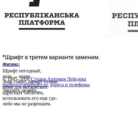
Фигня.
логотип
Шрифт негодный,
знак — норм.
© 1995–2026
Студия Артемия Лебедева
Знак говно, шрифт создан
mailbox@artlebedev.ru
,
адреса и телефоны
нами для московских
Заказать дизайн...
адресных табличек,
использовать его еще где-
либо мы не разрешаем.