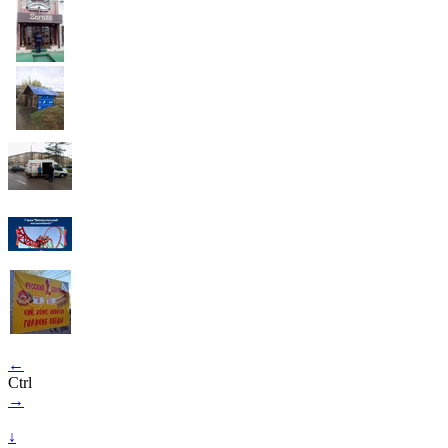
←
Ctrl
→
↓