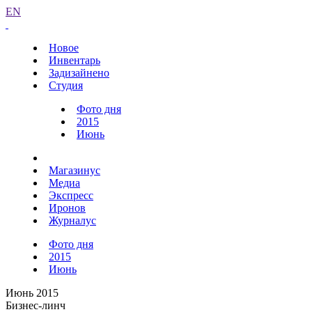
EN
Новое
Инвентарь
Задизайнено
Студия
Фото дня
2015
Июнь
Магазинус
Медиа
Экспресс
Иронов
Журналус
Фото дня
2015
Июнь
Июнь 2015
Бизнес-линч