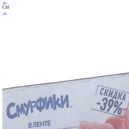
←
Ctrl
→