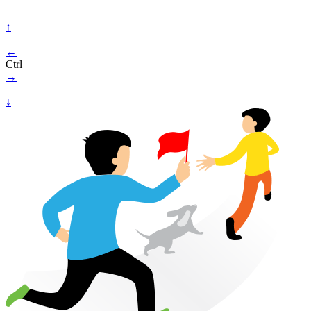
↑
←
Ctrl
→
↓