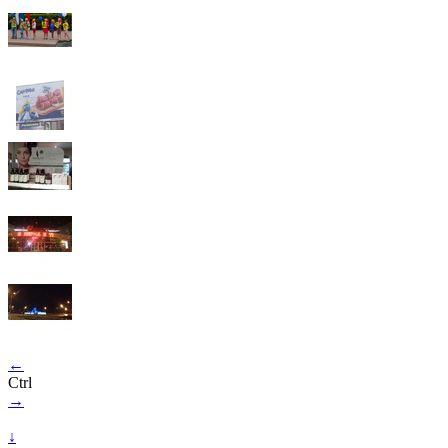
←
Ctrl
→
↓