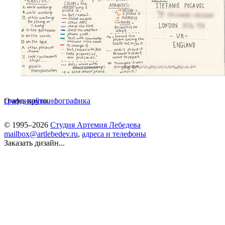
Очень круто.
графдизайн
инфографика
© 1995–2026
Студия Артемия Лебедева
mailbox@artlebedev.ru
,
адреса и телефоны
Заказать дизайн...