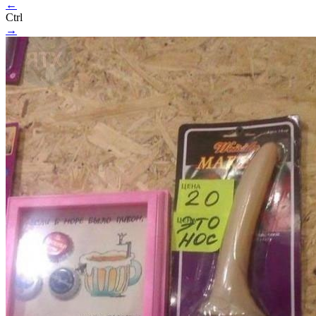
←
Ctrl
→