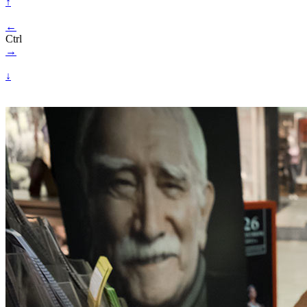
↑
←
Ctrl
→
↓