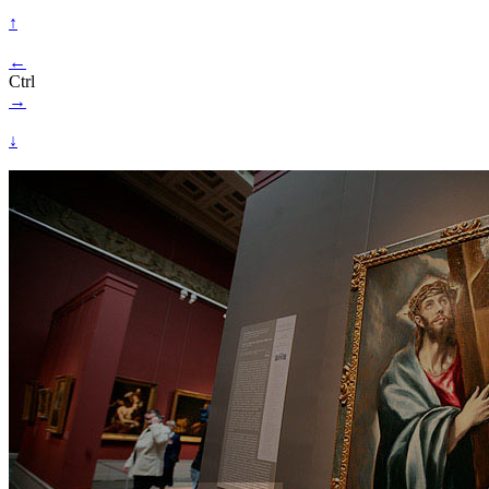
↑
←
Ctrl
→
↓