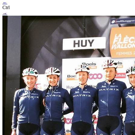
←
Ctrl
→