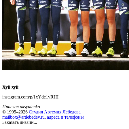
Хуй хуй
instagram.com/p/1xYde1vRHI
Прислал aksyutenko
© 1995–2026
Студия Артемия Лебедева
mailbox@artlebedev.ru
,
адреса и телефоны
Заказать дизайн...