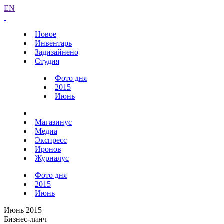
EN
Новое
Инвентарь
Задизайнено
Студия
Фото дня
2015
Июнь
Магазинус
Медиа
Экспресс
Иронов
Журналус
Фото дня
2015
Июнь
Июнь 2015
Бизнес-линч