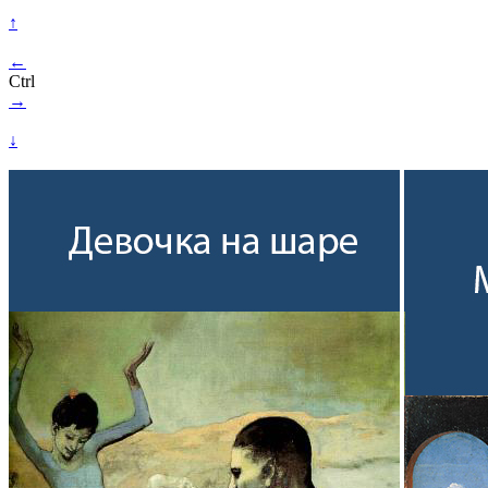
↑
←
Ctrl
→
↓