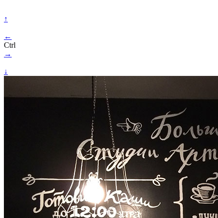
↑
←
Ctrl
→
↓