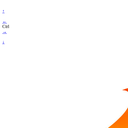
↑
←
Ctrl
→
↓