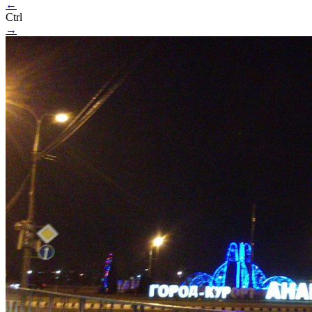
←
Ctrl
→